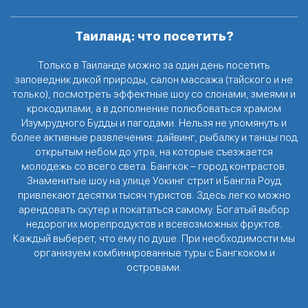
Таиланд: что посетить?
Только в Таиланде можно за один день посетить
заповедник дикой природы, салон массажа (тайского и не
только), посмотреть эффектные шоу со слонами, змеями и
крокодилами, а в дополнение полюбоваться храмом
Изумрудного Будды и пагодами. Нельзя не упомянуть и
более активные развлечения: дайвинг, рыбалку и танцы под
открытым небом до утра, на которые съезжается
молодежь со всего света. Бангкок – город контрастов.
Знаменитые шоу на улице Уокинг стрит и Бангла Роуд
привлекают десятки тысяч туристов. Здесь легко можно
арендовать скутер и покататься самому. Богатый выбор
недорогих морепродуктов и всевозможных фруктов.
Каждый выберет, что ему по душе. При необходимости мы
организуем комбинированные туры с Бангкоком и
островами.