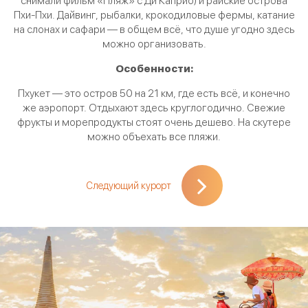
снимали фильм «Пляж» с Ди Каприо) и райские острова
Пхи-Пхи. Дайвинг, рыбалки, крокодиловые фермы, катание
ие
на слонах и сафари — в общем всё, что душе угодно здесь
и
можно организовать.
О
Особенности:
Пхукет — это остров 50 на 21 км, где есть всё, и конечно
же аэропорт. Отдыхают здесь круглогодично. Свежие
фрукты и морепродукты стоят очень дешево. На скутере
можно объехать все пляжи.
Следующий курорт