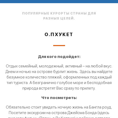
ПОПУЛЯРНЫЕ КУРОРТЫ СТРАНЫ ДЛЯ
РАЗНЫХ ЦЕЛЕЙ.
О.ПХУКЕТ
Для кого подойдет:
ие
Отдых семейный, молодежный, активный – на любой вкус.
Днем и ночью на острове бурлит жизнь. Здесь вы найдете
безумное количество пляжей, оформленных под каждый
ид
тип туриста. А безгранично голубое море и бесподобная
природа встретят Вас сразу по прилету.
уя
й
Что посмотреть:
Обязательно стоит увидеть ночную жизнь на Бангла роуд.
п
Посетите экскурсии на острова Джейсма Бонда (здесь