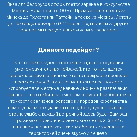
Виза для белорусов оформляется заранее в консульстве
Москвы. Виза стоит от 90 у.е. Прямые вылеты есть из
Минска до Пхукета или Паттайи, а также из Москвы. Лететь
до Таиланда примерно 9-11 часов. Под вылеты из других
городов мы предоставляем услугу трансфера.
Для кого подойдет?
Кто-то найдет здесь спокойный отдых в окружении
умопомрачительных пейзажей, кто-то насладится
первоклассным шоппингом, кто-то прекрасно проведет
время с семьей, а кто-то пустится во все тяжкие и
испробует все местные дневные и ночные развлечения.
Главное — не ошибиться с местом отпуска. Разобраться в
тонкостях регионов, островов и городов королевства
помогут наши специалисты по подбору туров. Таиланд —
страна улыбок, каждый встречный здесь будет Вам рад,
проживают туристы в основном в отелях 2, 3 и 4* с
питанием на завтраках, так как обедать и ужинать за
территорией очень вкусно и дешево.